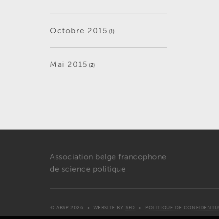
Octobre 2015
(1)
Mai 2015
(2)
Association belge francophone
de science politique
© ABSP 2026
• WEBSITE BY
SFD
•
POLITIQUE DE CONFIDENTIA