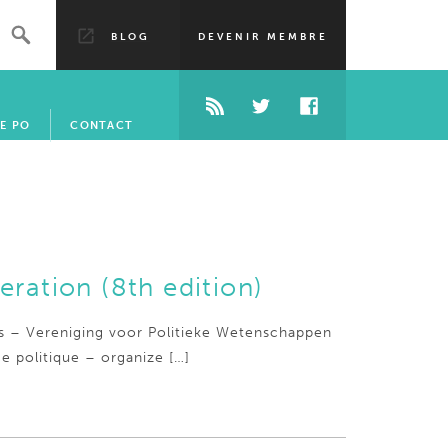
BLOG
DEVENIR MEMBRE
E PO
CONTACT
eration (8th edition)
ons – Vereniging voor Politieke Wetenschappen
e politique – organize […]