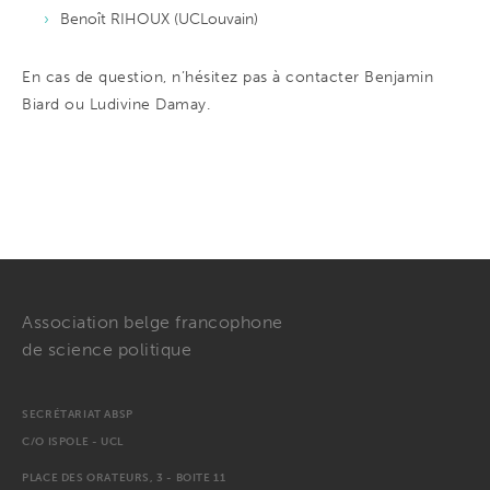
Benoît RIHOUX (UCLouvain)
En cas de question, n’hésitez pas à contacter Benjamin
Biard ou Ludivine Damay.
Association belge francophone
de science politique
SECRÉTARIAT ABSP
C/O ISPOLE - UCL
PLACE DES ORATEURS, 3 - BOITE 11