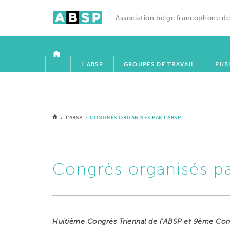
Association belge francophone de
ACCUEIL
L’ABSP
GROUPES DE TRAVAIL
PUB
›
L’ABSP
› CONGRÈS ORGANISÉS PAR L’ABSP
Congrès organisés pa
Huitième Congrès Triennal de l’ABSP et 9ème Cong