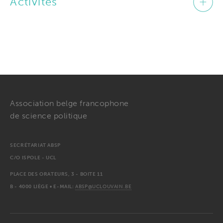
Activités
Association belge francophone
de science politique
SECRÉTARIAT ABSP
C/O ISPOLE - UCL
PLACE DES ORATEURS, 3 - BOITE 11
B - 4000 LIÈGE • E-MAIL:
ABSP@UCLOUVAIN.BE