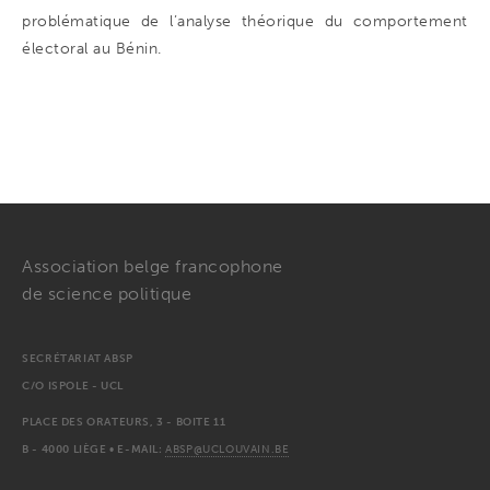
problématique de l’analyse théorique du comportement
électoral au Bénin.
Association belge francophone
de science politique
SECRÉTARIAT ABSP
C/O ISPOLE - UCL
PLACE DES ORATEURS, 3 - BOITE 11
B - 4000 LIÈGE • E-MAIL:
ABSP@UCLOUVAIN.BE