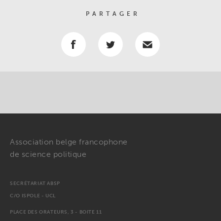
PARTAGER
Association belge francophone
de science politique
SECRÉTARIAT ABSP
C/O ISPOLE - UCL
PLACE DES ORATEURS, 3 - BOITE 11