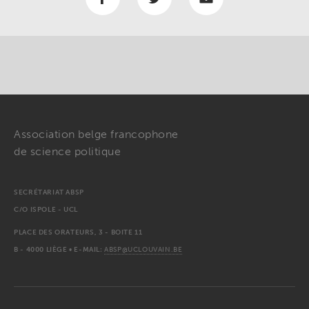
Association belge francophone
de science politique
SECRÉTARIAT ABSP
C/O ISPOLE - UCL
PLACE DES ORATEURS, 3 - BOITE 11
B - 4000 LIÈGE • E-MAIL:
ABSP@UCLOUVAIN.BE