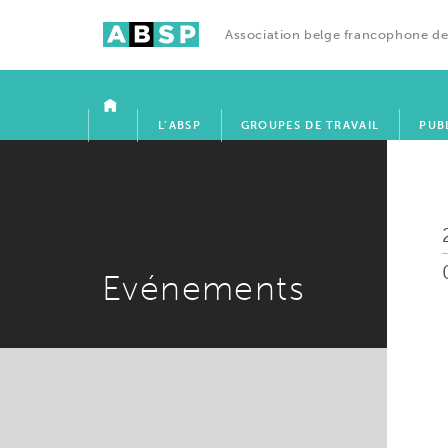
Association belge francophone de
ACCUEIL
L’ABSP
GROUPES DE TRAVAIL
PUB
Evénements