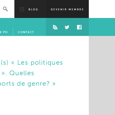
BLOG
DEVENIR MEMBRE
E PO
CONTACT
(s) « Les politiques
 ». Quelles
orts de genre? »