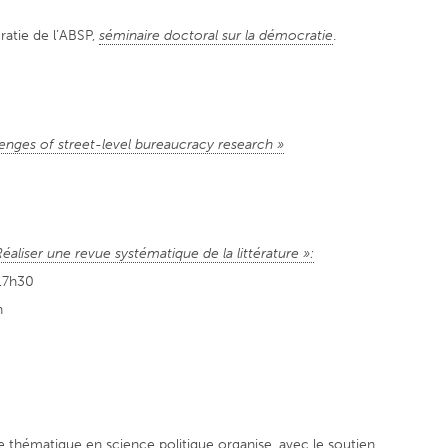
atie de l’ABSP,
séminaire doctoral sur la démocratie
.
enges of street-level bureaucracy research »
Réaliser une revue systématique de la littérature »:
17h30
h
le thématique en science politique organise, avec le soutien