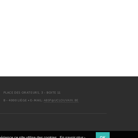
PLACE DES ORATEURS, 3 - BOITE 11
B - 4000 LIÈGE • E-MAIL:
ABSP@UCLOUVAIN.BE
érience ce site utilise des cookies.
En savoir plus ›
OK