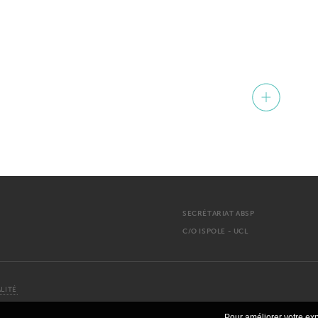
SECRÉTARIAT ABSP
C/O ISPOLE - UCL
LITÉ
Pour améliorer votre exp