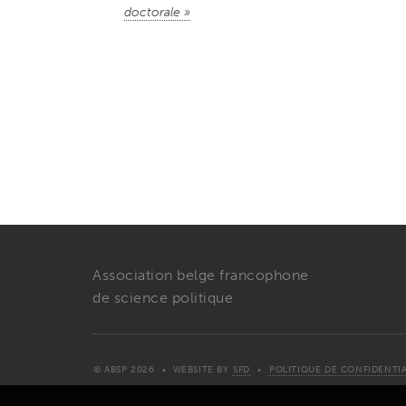
doctorale »
Association belge francophone
de science politique
© ABSP 2026
• WEBSITE BY
SFD
•
POLITIQUE DE CONFIDENTIA