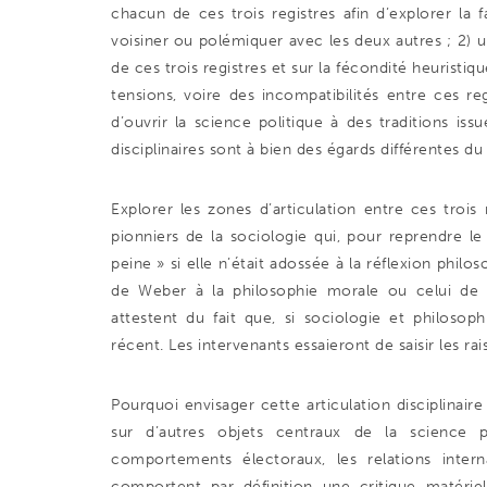
chacun de ces trois registres afin d’explorer la
voisiner ou polémiquer avec les deux autres ; 2) 
de ces trois registres et sur la fécondité heuristiqu
tensions, voire des incompatibilités entre ces reg
d’ouvrir la science politique à des traditions iss
disciplinaires sont à bien des égards différentes 
Explorer les zones d’articulation entre ces trois 
pionniers de la sociologie qui, pour reprendre 
peine » si elle n’était adossée à la réflexion philo
de Weber à la philosophie morale ou celui de 
attestent du fait que, si sociologie et philosop
récent. Les intervenants essaieront de saisir les ra
Pourquoi envisager cette articulation disciplinai
sur d’autres objets centraux de la science poli
comportements électoraux, les relations inter
comportent par définition une critique matérie