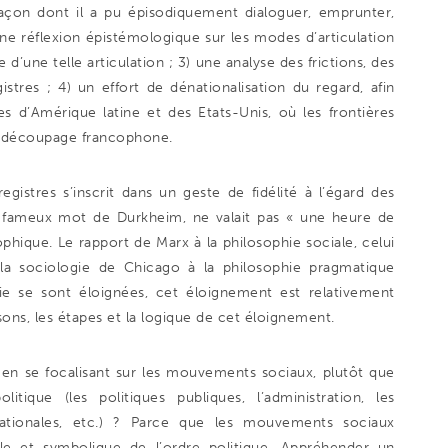
 façon dont il a pu épisodiquement dialoguer, emprunter,
une réflexion épistémologique sur les modes d’articulation
e d’une telle articulation ; 3) une analyse des frictions, des
istres ; 4) un effort de dénationalisation du regard, afin
ues d’Amérique latine et des Etats-Unis, où les frontières
du découpage francophone.
registres s’inscrit dans un geste de fidélité à l’égard des
le fameux mot de Durkheim, ne valait pas « une heure de
sophique. Le rapport de Marx à la philosophie sociale, celui
la sociologie de Chicago à la philosophie pragmatique
hie se sont éloignées, cet éloignement est relativement
isons, les étapes et la logique de cet éloignement.
re en se focalisant sur les mouvements sociaux, plutôt que
tique (les politiques publiques, l’administration, les
nationales, etc.) ? Parce que les mouvements sociaux
lle et symbolique de l’ordre politique. Appréhender un