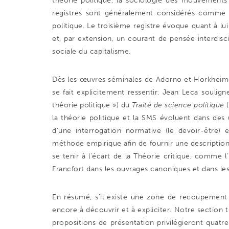
théorie politique, la sociologie des mouvements 
registres sont généralement considérés comme d
politique. Le troisième registre évoque quant à lu
et, par extension, un courant de pensée interdisci
sociale du capitalisme.
Dès les œuvres séminales de Adorno et Horkheimer,
se fait explicitement ressentir. Jean Leca souligne
théorie politique ») du
Traité de science politique
la théorie politique et la SMS évoluent dans des 
d’une interrogation normative (le devoir-être
méthode empirique afin de fournir une description-e
se tenir à l’écart de la Théorie critique, comme 
Francfort dans les ouvrages canoniques et dans le
En résumé, s’il existe une zone de recoupement e
encore à découvrir et à expliciter. Notre section 
propositions de présentation privilégieront quatr