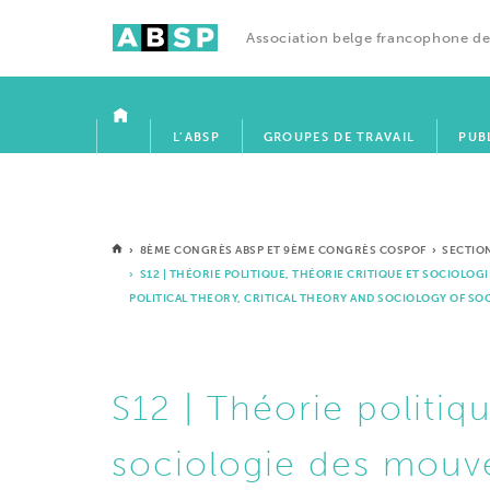
Association belge francophone de
ACCUEIL
L’ABSP
GROUPES DE TRAVAIL
PUB
›
8ÈME CONGRÈS ABSP ET 9ÈME CONGRÈS COSPOF
›
SECTIO
› S12 | THÉORIE POLITIQUE, THÉORIE CRITIQUE ET SOCIOLO
POLITICAL THEORY, CRITICAL THEORY AND SOCIOLOGY OF SO
S12 | Théorie politiq
sociologie des mouv