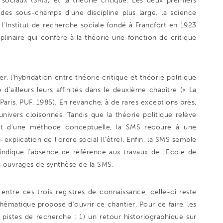
sociaux (SMS) et la théorie critique. Les deux premiers
es sous-champs d’une discipline plus large, la science
i l’Institut de recherche sociale fondé à Francfort en 1923
plinaire qui confère à la théorie une fonction de critique
 l’hybridation entre théorie critique et théorie politique
 d’ailleurs leurs affinités dans le deuxième chapitre (« La
(Paris, PUF, 1985). En revanche, à de rares exceptions près,
univers cloisonnés. Tandis que la théorie politique relève
) et d’une méthode conceptuelle, la SMS recoure à une
xplication de l’ordre social (l’être). Enfin, la SMS semble
l’indique l’absence de référence aux travaux de l’Ecole de
s ouvrages de synthèse de la SMS.
ntre ces trois registres de connaissance, celle-ci reste
thématique propose d’ouvrir ce chantier. Pour ce faire, les
e pistes de recherche : 1) un retour historiographique sur