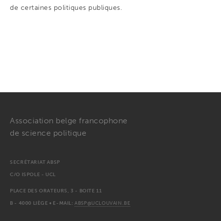
de certaines politiques publiques.
Association belge francophone
de science politique
SECRÉTARIAT ABSP
C/O ISPOLE - UCL
PLACE DES ORATEURS, 3 - BOITE 11
B - 4000 LIÈGE • E-MAIL:
ABSP@UCLOUVAIN.BE