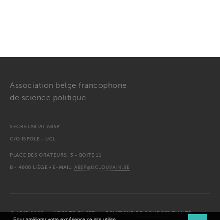
Association belge francophone
de science politique
SECRÉTARIAT ABSP
C/O ISPOLE - UCL
PLACE DES ORATEURS, 3 - BOITE 11
B - 4000 LIÈGE • E-MAIL:
ABSP@UCLOUVAIN.BE
© ABSP 2026
• WEBSITE BY
SFD
•
POLITIQUE DE CONFIDENTIALITÉ
Pour améliorer votre expérience ce site utilise