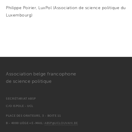
Philippe Poirier, LuxPol (Association de science politique du
Luxembourg)
Association belge francophone
de science politique
SECRÉTARIAT ABSP
C/O ISPOLE - UCL
PLACE DES ORATEURS, 3 - BOITE 11
B - 4000 LIÈGE • E-MAIL:
ABSP@UCLOUVAIN.BE