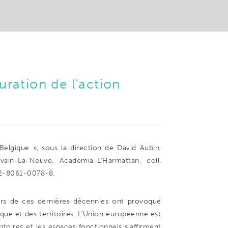
ration de l’action
Belgique », sous la direction de David Aubin,
vain-La-Neuve, Academia-L’Harmattan, coll.
-2-8061-0078-8.
urs de ces dernières décennies ont provoqué
ue et des territoires. L’Union européenne est
ritoires et les espaces fonctionnels s’affirment